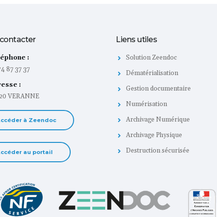
contacter
Liens utiles
éphone :
Solution Zeendoc
4 87 37 37
Dématérialisation
esse :
Gestion documentaire
520 VERANNE
Numérisation
Archivage Numérique
ccéder à Zeendoc
Archivage Physique
Destruction sécurisée
ccéder au portail