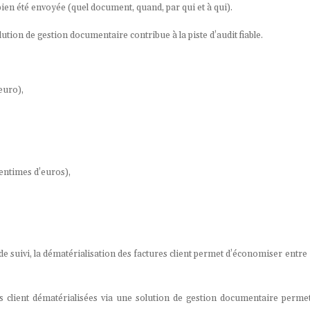
bien été envoyée (quel document, quand, par qui et à qui).
lution de gestion documentaire contribue à la piste d’audit fiable.
euro),
centimes d’euros),
e suivi, la dématérialisation des factures client permet d’économiser entre 
s client dématérialisées via une solution de gestion documentaire permet d